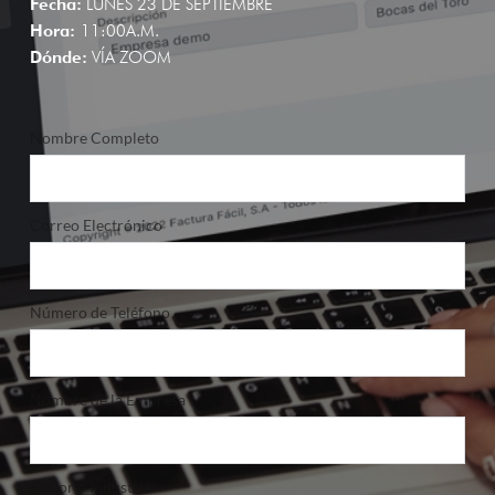
Fecha:
 LUNES 23 DE SEPTIEMBRE
Hora: 
11:00A.M.
Dónde:
 VÍA ZOOM 
Nombre Completo
Correo Electrónico
Número de Teléfono
Nombre de la Empresa
Sector o Industria