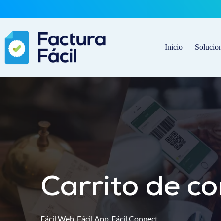
Saltar
al
contenido
Inicio
Solucio
Carrito de c
Fácil Web, Fácil App, Fácil Connect.